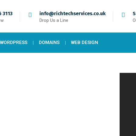
 3113
info@richtechservices.co.uk
S
ow
Drop Us a Line
O
 WORDPRESS
DOMAINS
WEB DESIGN