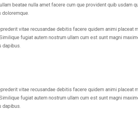
em ullam beatae nulla amet facere cum que provident quib usdam q
us doloremque.
eprederit vitae recusandae debitis facere quidem animi placeat 
Similique fugiat autem nostrum ullam cum est sunt magni maxime
s dapibus.
eprederit vitae recusandae debitis facere quidem animi placeat 
Similique fugiat autem nostrum ullam cum est sunt magni maxime
s dapibus.