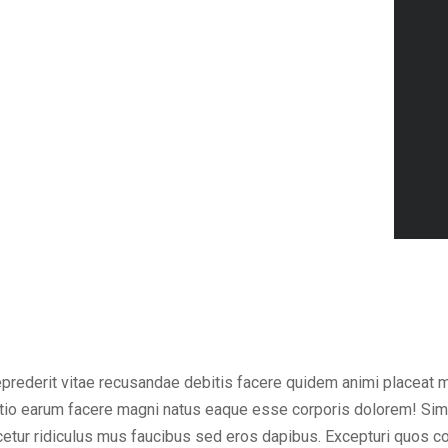
eprederit vitae recusandae debitis facere quidem animi placeat 
inctio earum facere magni natus eaque esse corporis dolorem! Sim
ur ridiculus mus faucibus sed eros dapibus. Excepturi quos cons