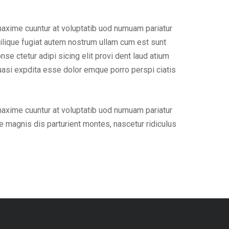
maxime cuuntur at voluptatib uod numuam pariatur
ilique fugiat autem nostrum ullam cum est sunt
e ctetur adipi sicing elit provi dent laud atium
uasi expdita esse dolor emque porro perspi ciatis
maxime cuuntur at voluptatib uod numuam pariatur
 magnis dis parturient montes, nascetur ridiculus