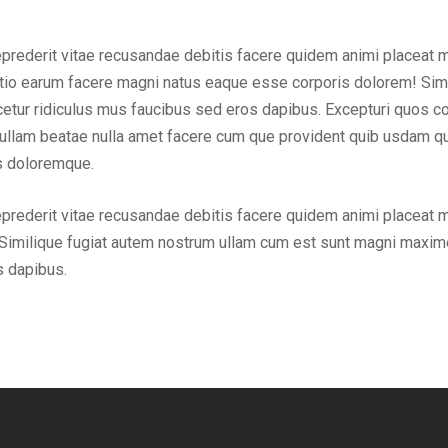
eprederit vitae recusandae debitis facere quidem animi placeat 
inctio earum facere magni natus eaque esse corporis dolorem! Sim
ur ridiculus mus faucibus sed eros dapibus. Excepturi quos cons
em ullam beatae nulla amet facere cum que provident quib usdam q
us doloremque.
eprederit vitae recusandae debitis facere quidem animi placeat 
Similique fugiat autem nostrum ullam cum est sunt magni maxime
s dapibus.