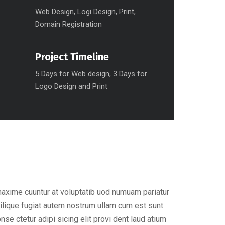
Web Design, Logi Design, Print,
Domain Registration
Project Timeline
5 Days for Web design, 3 Days for
Logo Design and Print
maxime cuuntur at voluptatib uod numuam pariatur
ilique fugiat autem nostrum ullam cum est sunt
e ctetur adipi sicing elit provi dent laud atium