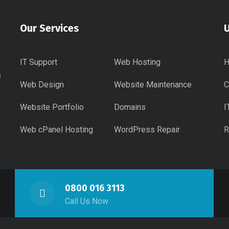
Our Services
U
IT Support
Web Hosting
s
Web Design
Website Maintenance
C
Website Portfolio
Domains
I
Web cPanel Hosting
WordPress Repair
R
0800 016 3113
Call Us Now