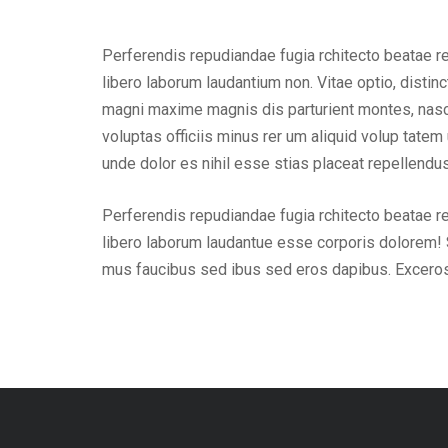
Perferendis repudiandae fugia rchitecto beatae r
libero laborum laudantium non. Vitae optio, dist
magni maxime magnis dis parturient montes, nascet
voluptas officiis minus rer um aliquid volup tat
unde dolor es nihil esse stias placeat repellend
Perferendis repudiandae fugia rchitecto beatae r
libero laborum laudantue esse corporis dolorem! 
mus faucibus sed ibus sed eros dapibus. Excero