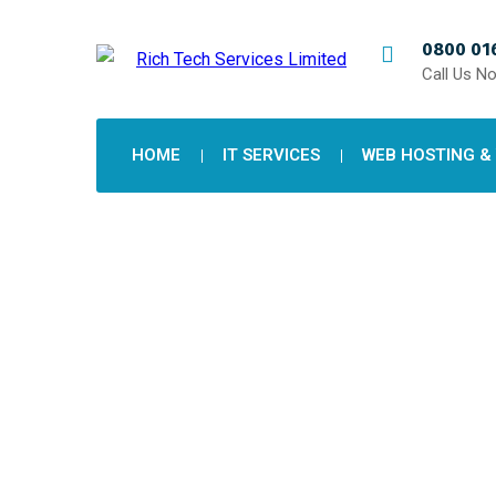
0800 016
Call Us N
HOME
IT SERVICES
WEB HOSTING &