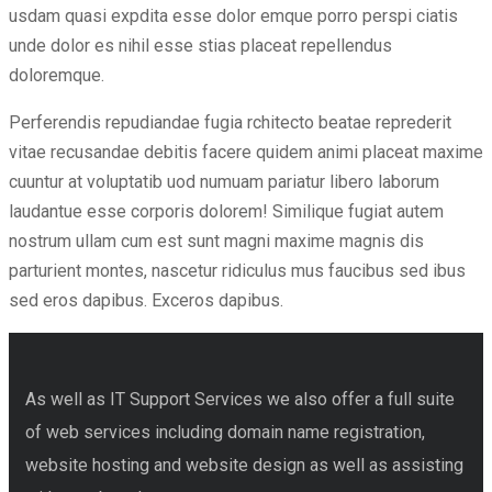
usdam quasi expdita esse dolor emque porro perspi ciatis
unde dolor es nihil esse stias placeat repellendus
doloremque.
Perferendis repudiandae fugia rchitecto beatae reprederit
vitae recusandae debitis facere quidem animi placeat maxime
cuuntur at voluptatib uod numuam pariatur libero laborum
laudantue esse corporis dolorem! Similique fugiat autem
nostrum ullam cum est sunt magni maxime magnis dis
parturient montes, nascetur ridiculus mus faucibus sed ibus
sed eros dapibus. Exceros dapibus.
As well as IT Support Services we also offer a full suite
of web services including domain name registration,
website hosting and website design as well as assisting