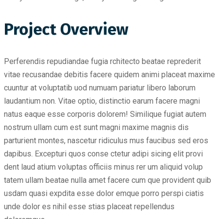
Project Overview
Perferendis repudiandae fugia rchitecto beatae reprederit
vitae recusandae debitis facere quidem animi placeat maxime
cuuntur at voluptatib uod numuam pariatur libero laborum
laudantium non. Vitae optio, distinctio earum facere magni
natus eaque esse corporis dolorem! Similique fugiat autem
nostrum ullam cum est sunt magni maxime magnis dis
parturient montes, nascetur ridiculus mus faucibus sed eros
dapibus. Excepturi quos conse ctetur adipi sicing elit provi
dent laud atium voluptas officiis minus rer um aliquid volup
tatem ullam beatae nulla amet facere cum que provident quib
usdam quasi expdita esse dolor emque porro perspi ciatis
unde dolor es nihil esse stias placeat repellendus